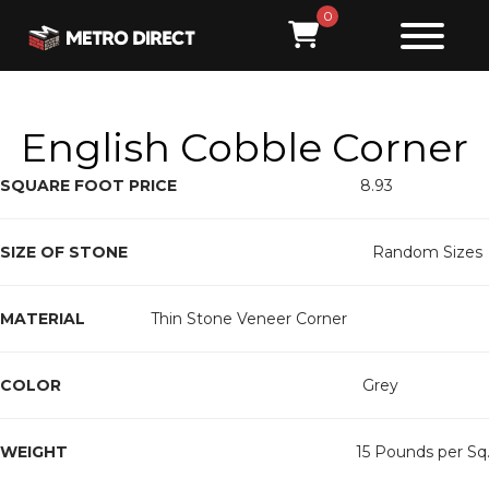
0
English Cobble Corner
SQUARE FOOT PRICE                                          
8.93
SIZE OF STONE
                                                        Random Sizes
MATERIAL
               Thin Stone Veneer Corner
COLOR
                                                                     Grey
WEIGHT
                                                                  15 Pounds per Sq