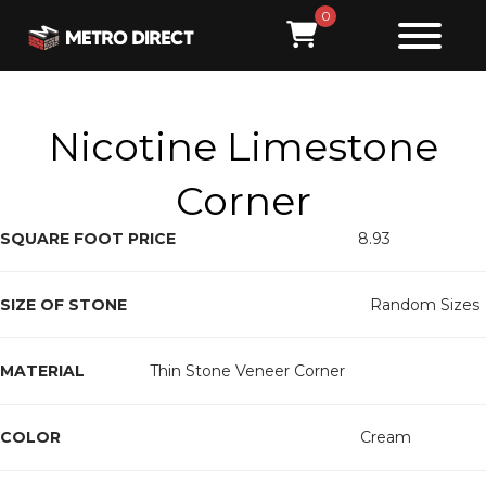
0
Nicotine Limestone
Corner
SQUARE FOOT PRICE                                          
8.93
SIZE OF STONE
                                                        Random Sizes
MATERIAL
               Thin Stone Veneer Corner
COLOR
                                                                     Cream