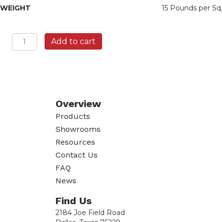
WEIGHT
                                                                  15 Pounds per Sq
Nicotine
Add to cart
Limestone
Corner
quantity
Overview
Products
Showrooms
Resources
Contact Us
FAQ
News
Find Us
2184 Joe Field Road